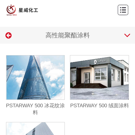
网
站
关
首
高性能聚酯涂料
于
新
页
我
闻
产
们
中
品
应
心
中
用
设
心
案
备
联
例
展
系
PSTARWAY 500 冰花纹涂
PSTARWAY 500 绒面涂料
料
示
我
们